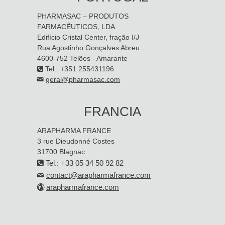
PHARMASAC – PRODUTOS
FARMACÊUTICOS, LDA.
Edifício Cristal Center, fração I/J
Rua Agostinho Gonçalves Abreu
4600-752 Telões - Amarante
Tel.: +351 255431196
geral@pharmasac.com
FRANCIA
ARAPHARMA FRANCE
3 rue Dieudonné Costes
31700 Blagnac
Tel.: +33 05 34 50 92 82
contact@arapharmafrance.com
arapharmafrance.com