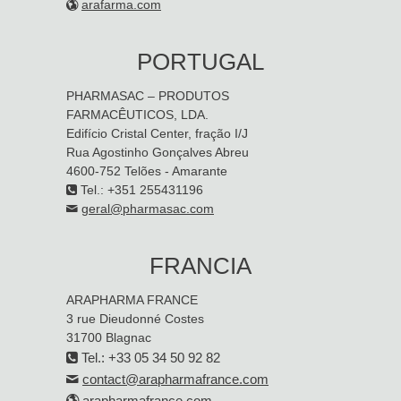
arafarma.com
PORTUGAL
PHARMASAC – PRODUTOS
FARMACÊUTICOS, LDA.
Edifício Cristal Center, fração I/J
Rua Agostinho Gonçalves Abreu
4600-752 Telões - Amarante
Tel.: +351 255431196
geral@pharmasac.com
FRANCIA
ARAPHARMA FRANCE
3 rue Dieudonné Costes
31700 Blagnac
Tel.: +33 05 34 50 92 82
contact@arapharmafrance.com
arapharmafrance.com